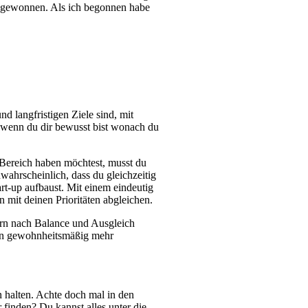
it gewonnen. Als ich begonnen habe
nd langfristigen Ziele sind, mit
h wenn du dir bewusst bist wonach du
m Bereich haben möchtest, musst du
wahrscheinlich, dass du gleichzeitig
art-up aufbaust. Mit einem eindeutig
n mit deinen Prioritäten abgleichen.
dern nach Balance und Ausgleich
wann gewohnheitsmäßig mehr
n halten. Achte doch mal in den
inden? Du kannst alles unter die