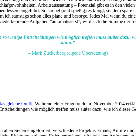
lafgewohnheiten, Arbeitsausstattung – Potenzial gibt es in den vielen
ndessen eingeführt. So simpel (und spießig) es klingt, seitdem spare i
em ich samstags schon alles plane und besorge. Jedes Mal wenn du eine 
iederkehrende Aufgaben “automatisierst”, wird sich die Summe der frei
h so wenige Entscheidungen wie möglich treffen muss außer dazu, wi
kann.”
– Mark Zuckerberg (eigene Übersetzung)
as gleiche Outfit
. Während einer Fragerunde im November 2014 erklär
 Entscheidungen wie möglich treffen muss außer dazu, wie ich dieser 
allen Seiten eingefordert; verschiedene Projekte, Emails, Anrufe und 
edliche Richtungen ziehen. Es ist verlockend, oft zwischen Aufgaben zu 