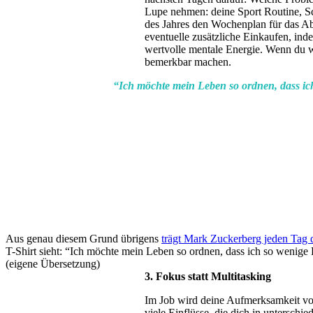
Lupe nehmen: deine Sport Routine, Sch
des Jahres den Wochenplan für das Abe
eventuelle zusätzliche Einkaufen, ind
wertvolle mentale Energie. Wenn du w
bemerkbar machen.
“Ich möchte mein Leben so ordnen, dass ic
Aus genau diesem Grund übrigens
trägt Mark Zuckerberg jeden Tag d
T-Shirt sieht: “Ich möchte mein Leben so ordnen, dass ich so wenige
(eigene Übersetzung)
3. Fokus statt Multitasking
Im Job wird deine Aufmerksamkeit von 
viele Einflüsse, die dich in unterschi