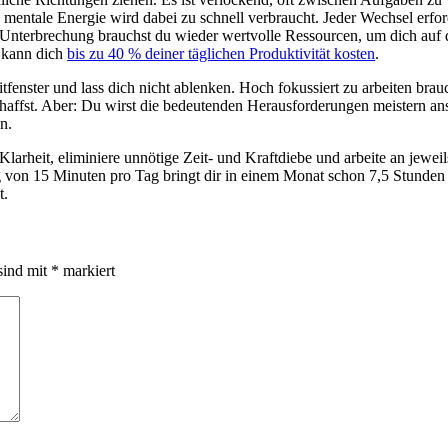
entale Energie wird dabei zu schnell verbraucht. Jeder Wechsel erford
r Unterbrechung brauchst du wieder wertvolle Ressourcen, um dich auf
d kann dich
bis zu 40 % deiner täglichen Produktivität kosten
.
tfenster und lass dich nicht ablenken. Hoch fokussiert zu arbeiten bra
chaffst. Aber: Du wirst die bedeutenden Herausforderungen meistern ans
n.
Klarheit, eliminiere unnötige Zeit- und Kraftdiebe und arbeite an jewei
g von 15 Minuten pro Tag bringt dir in einem Monat schon 7,5 Stunden 
t.
sind mit
*
markiert