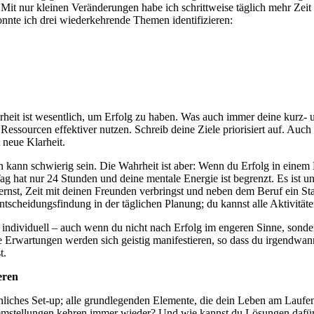
. Mit nur kleinen Veränderungen habe ich schrittweise täglich mehr Ze
onnte ich drei wiederkehrende Themen identifizieren:
arheit ist wesentlich, um Erfolg zu haben. Was auch immer deine kurz- u
Ressourcen effektiver nutzen. Schreib deine Ziele priorisiert auf. Auc
t neue Klarheit.
en kann schwierig sein. Die Wahrheit ist aber: Wenn du Erfolg in eine
g hat nur 24 Stunden und deine mentale Energie ist begrenzt. Es ist un
 lernst, Zeit mit deinen Freunden verbringst und neben dem Beruf ein St
 Entscheidungsfindung in der täglichen Planung; du kannst alle Aktivitäte
ch individuell – auch wenn du nicht nach Erfolg im engeren Sinne, son
Deine Erwartungen werden sich geistig manifestieren, so dass du irgend
t.
eren
önliches Set-up; alle grundlegenden Elemente, die dein Leben am Laufe
mstellungen kehren immer wieder? Und wie kannst du Lösungen dafür f