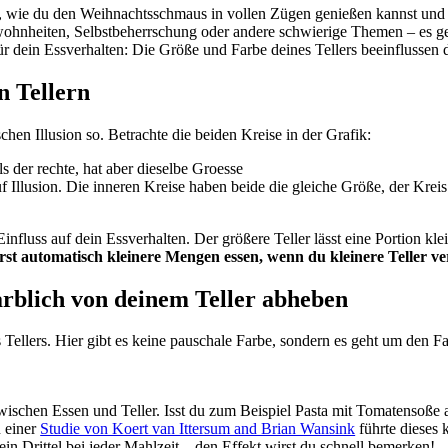
, wie du den Weihnachtsschmaus in vollen Zügen genießen kannst und d
ewohnheiten, Selbstbeherrschung oder andere schwierige Themen – es ge
für dein Essverhalten: Die Größe und Farbe deines Tellers beeinflussen 
n Tellern
schen Illusion so. Betrachte die beiden Kreise in der Grafik:
 Illusion. Die inneren Kreise haben beide die gleiche Größe, der Kreis 
luss auf dein Essverhalten. Der größere Teller lässt eine Portion klein
rst automatisch kleinere Mengen essen, wenn du kleinere Teller v
farblich von deinem Teller abheben
s Tellers. Hier gibt es keine pauschale Farbe, sondern es geht um den 
ischen Essen und Teller. Isst du zum Beispiel Pasta mit Tomatensoße a
n einer
Studie von Koert van Ittersum and Brian Wansink
führte dieses 
in Drittel bei jeder Mahlzeit – den Effekt wirst du schnell bemerken!