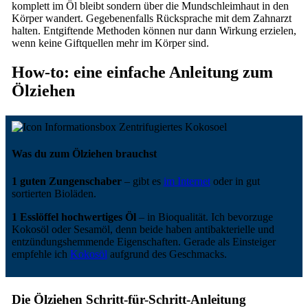
komplett im Öl bleibt sondern über die Mundschleimhaut in den
Körper wandert. Gegebenenfalls Rücksprache mit dem Zahnarzt
halten. Entgiftende Methoden können nur dann Wirkung erzielen,
wenn keine Giftquellen mehr im Körper sind.
How-to: eine einfache Anleitung zum
Ölziehen
Was du zum Ölziehen brauchst
1 guten Zungenschaber
– gibt es
im Internet
oder in gut
sortierten Bioläden.
1 Esslöffel hochwertiges Öl
– in Bioqualität. Ich bevorzuge
Kokosöl oder Sesamöl, denn beide haben antibakterielle und
entzündungshemmende Eigenschaften. Gerade als Einsteiger
empfehle ich
Kokosöl
aufgrund des Geschmacks.
Die Ölziehen Schritt-für-Schritt-Anleitung