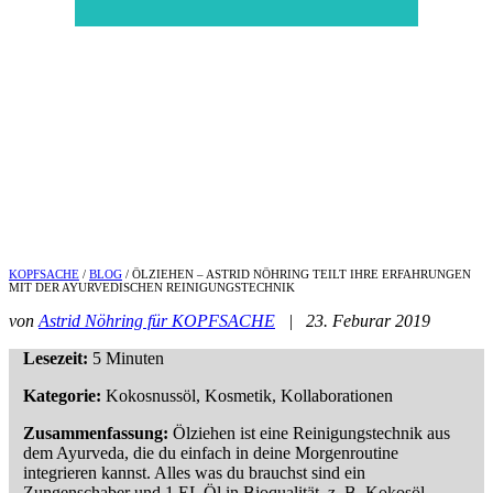
KOPFSACHE
/
BLOG
/ ÖLZIEHEN – ASTRID NÖHRING TEILT IHRE ERFAHRUNGEN
MIT DER AYURVEDISCHEN REINIGUNGSTECHNIK
von
Astrid Nöhring für KOPFSACHE
| 23. Feburar 2019
Lesezeit:
5 Minuten
Kategorie:
Kokosnussöl, Kosmetik, Kollaborationen
Zusammenfassung:
Ölziehen ist eine Reinigungstechnik aus
dem Ayurveda, die du einfach in deine Morgenroutine
integrieren kannst. Alles was du brauchst sind ein
Zungenschaber und 1 EL Öl in Bioqualität, z. B. Kokosöl.