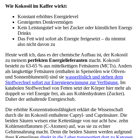
Wie Kokosöl im Kaffee wirkt:
Konstant erhöhtes Energielevel
Gesteigertes Denkvermögen
Kein Leistungstief wie bei Zucker oder künstlichen Energy
Drinks
Das Fett wird sofort als Energie freigesetzt – du nimmst
also nicht davon zu
Heute weiß ich, dass es der chemische Aufbau ist, der Kokosöl
zu meinem
perfekten Energielieferanten
macht. Kokosöl
besteht zu 63-65 % aus mittelkettigen Fettsäuren (MCTs). Anders
als langkettige Fettsäuren (enthalten in Speiseölen wie Oliven-
und Sonnenblumenöl) sind sie
wasserlöslich und stehen dem
Stoffwechsel sofort zur Energiegewinnung zur Verfügung.
Im
katabolen Stoffwechsel von Fetten setzt der Körper hier mehr als
doppelt so viel Energie frei, als aus Kohlenhydraten (Zucker).
Daher der anhaltende Energieschub.
Die erhöhte Konzentrationsfähigkeit erklärt die Wissenschaft
durch die im Kokosöl enthaltene Capryl- und Caprinsäure. Die
beiden Säuren weisen eine Kettenlänge von nur acht bzw. zehn
Kohlenstoffatomen (C-Atomen) auf, was sie zu echter
Gehirnnahrung macht. Denn die beiden Säuren werden aufgrund
ihrer Kettenlänge
direkt in die Leber transportiert dort zu Ketonen