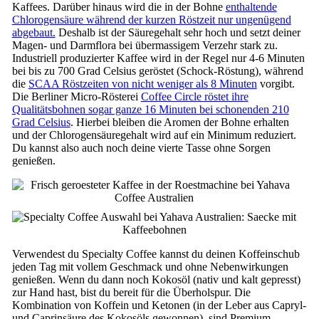
Kaffees. Darüber hinaus wird die in der Bohne
enthaltende
Chlorogensäure während der kurzen Röstzeit nur ungenügend
abgebaut.
Deshalb ist der Säuregehalt sehr hoch und setzt deiner
Magen- und Darmflora bei übermassigem Verzehr stark zu.
Industriell produzierter Kaffee wird in der Regel nur 4-6 Minuten
bei bis zu 700 Grad Celsius geröstet (Schock-Röstung), während
die
SCAA Röstzeiten von nicht weniger als 8 Minuten
vorgibt.
Die Berliner Micro-Rösterei
Coffee Circle röstet ihre
Qualitätsbohnen sogar ganze 16 Minuten bei schonenden 210
Grad Celsius
. Hierbei bleiben die Aromen der Bohne erhalten
und der Chlorogensäuregehalt wird auf ein Minimum reduziert.
Du kannst also auch noch deine vierte Tasse ohne Sorgen
genießen.
Verwendest du Specialty Coffee kannst du deinen Koffeinschub
jeden Tag mit vollem Geschmack und ohne Nebenwirkungen
genießen. Wenn du dann noch Kokosöl (nativ und kalt gepresst)
zur Hand hast, bist du bereit für die Überholspur. Die
Kombination von Koffein und Ketonen (in der Leber aus Capryl-
und Caprinsäure des Kokosöls gewonnen), sind Premium-