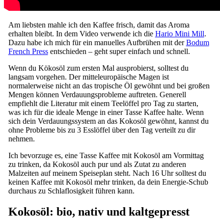
Am liebsten mahle ich den Kaffee frisch, damit das Aroma
erhalten bleibt. In dem Video verwende ich die
Hario Mini Mill
.
Dazu habe ich mich für ein manuelles Aufbrühen mit der
Bodum
French Press
entschieden – geht super einfach und schnell.
Wenn du Kökosöl zum ersten Mal ausprobierst, solltest du
langsam vorgehen. Der mitteleuropäische Magen ist
normalerweise nicht an das tropische Öl gewöhnt und bei großen
Mengen können Verdauungsprobleme auftreten. Generell
empfiehlt die Literatur mit einem Teelöffel pro Tag zu starten,
was ich für die ideale Menge in einer Tasse Kaffee halte. Wenn
sich dein Verdauungssystem an das Kokosöl gewöhnt, kannst du
ohne Probleme bis zu 3 Esslöffel über den Tag verteilt zu dir
nehmen.
Ich bevorzuge es, eine Tasse Kaffee mit Kokosöl am Vormittag
zu trinken, da Kokosöl auch pur und als Zutat zu anderen
Malzeiten auf meinem Speiseplan steht. Nach 16 Uhr solltest du
keinen Kaffee mit Kokosöl mehr trinken, da dein Energie-Schub
durchaus zu Schlaflosigkeit führen kann.
Kokosöl: bio, nativ und kaltgepresst