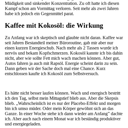
Müdigkeit und sinkender Konzentration. Zu oft hatte ich diesen
Kampf schon am Vormittag verloren. Seit mehr als zwei Jahren
habe ich jedoch ein Gegenmittel parat.
Kaffee mit Kokosöl: die Wirkung
Zu Anfang war ich skeptisch und glaubte nicht daran. Kaffee war
seit Jahren Bestandteil meiner Büroroutine, gab mir aber nur
einen kurzen Energieschub. Nach mehr als 2 Tassen wurde ich
nervös und bekam Kopfschmerzen. Kokosöl kannte ich bis dahin
nicht, aber wie sollte Fett mich wach machen können. Aber gut,
Autos fahren ja auch mit Rapsöl. Energie scheint darin zu sein.
Dann geben wir der Sache doch mal eine Chance. Kurz
entschlossen kaufte ich Kokosöl zum Selbstversuch.
Es hätte nicht besser laufen können. Wach und energisch bestritt
ich den Tag, selbst mein Mittagstief blieb aus. Aber die Skepsis
blieb. „Wahrscheinlich ist es nur der Placebo-Effekt und morgen
bin ich umso müder. Oder mein Körper gewöhnt sich an das
Ganze. In einer Woche stehe ich dann wieder am Anfang” dachte
ich. Aber auch nach einem Monat war ich beständig produktiver
und energiegeladen.