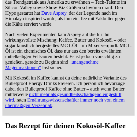
das Trendgetränk aus Amerika zu erwähnen – Tech-Talente im
Silicon Valley sowie Show Biz Größen schwören drauf. Den
Hype gestartet hat
Dave Asprey
, der der Legende nach im
Himalaya inspiriert wurde, als ihm ein Tee mit Yakbutter gegen
die Kälte serviert wurde.
Nach vielen Experimenten kam Asprey auf die für ihn
wirkungsvollste Mischung: Kaffee, Butter und Kokosöl – oder
sogar künstlich hergestelltes MCT-Öl – im Mixer verquirlt. MCT-
Öl ist ein chemisches Öl, dass nur aus den bereits erwähnten
mittelkettigen Fettsäuren besteht. Es ist jedoch vorsichtig zu
genießen, gerade zu Beginn sind
„unangenehme
Magenreaktionen“
fast sicher.
Mit Kokosöl im Kaffee kannst du deine natürliche Variante des
Bulletproof Energy Drinks kreieren. Ich persönlich bevorzuge
dabei den Bulletproof Kaffee ohne Butter – auch wenn Butter
mittlerweile
nicht mehr als gesundheitsschädigend eingestuft
wird
, raten
Ernährungswissenschaftler immer noch von einem
übermäßigen Verzehr ab
.
Das Rezept für deinen Kokosöl-Kaffee